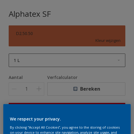
Alphatex SF
D2.50.50
Kleur wijzigen
1 L
1 L
Aantal
Verfcalculator
2,5 L
Bereken
5 L
10 L
Op dit moment is het niet mogelijk dit product online
te bestellen. Houd de website in de gaten, we werken
We respect your privacy.
er hard aan om de voorraad aan te vullen.
By clicking “Accept All Cookies”, you agree to the storing of cookies
on your device to enhance site navigation, analyze site usage, and