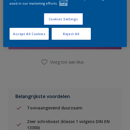
assist in our marketing efforts.
Info
Cookies Settings
Boodschappenlijst
Accept All Cookies
Reject All
Vind een winkel
Voeg toe aan klus
Belangrijkste voordelen
Toonaangevend duurzaam
Zeer schrobvast (klasse 1 volgens DIN EN
13300)