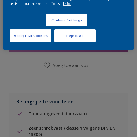
assist in our marketing efforts.
Info
Cookies Settings
Boodschappenlijst
Accept All Cookies
Reject All
Vind een winkel
Voeg toe aan klus
Belangrijkste voordelen
Toonaangevend duurzaam
Zeer schrobvast (klasse 1 volgens DIN EN
13300)