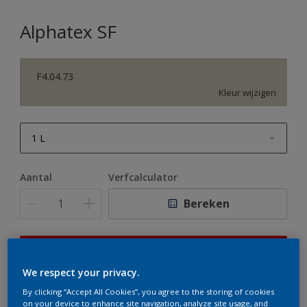
Alphatex SF
F4.04.73
Kleur wijzigen
1 L
1 L
Aantal
Verfcalculator
2,5 L
Bereken
5 L
10 L
Op dit moment is het niet mogelijk dit product online
te bestellen. Houd de website in de gaten, we werken
We respect your privacy.
er hard aan om de voorraad aan te vullen.
By clicking “Accept All Cookies”, you agree to the storing of cookies
on your device to enhance site navigation, analyze site usage, and