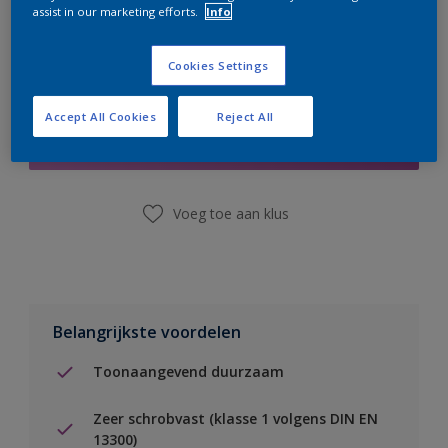
assist in our marketing efforts.
Info
Cookies Settings
Boodschappenlijst
Accept All Cookies
Reject All
Vind een winkel
Voeg toe aan klus
Belangrijkste voordelen
Toonaangevend duurzaam
Zeer schrobvast (klasse 1 volgens DIN EN
13300)