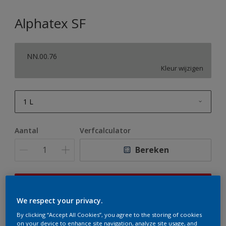
Alphatex SF
NN.00.76
Kleur wijzigen
1 L
1 L
Aantal
Verfcalculator
2,5 L
Bereken
5 L
10 L
Op dit moment is het niet mogelijk dit product online
te bestellen. Houd de website in de gaten, we werken
We respect your privacy.
er hard aan om de voorraad aan te vullen.
By clicking “Accept All Cookies”, you agree to the storing of cookies
on your device to enhance site navigation, analyze site usage, and