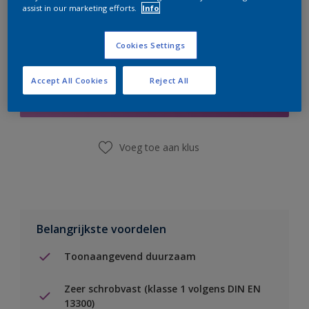
assist in our marketing efforts.
Info
Cookies Settings
Boodschappenlijst
Accept All Cookies
Reject All
Vind een winkel
Voeg toe aan klus
Belangrijkste voordelen
Toonaangevend duurzaam
Zeer schrobvast (klasse 1 volgens DIN EN
13300)