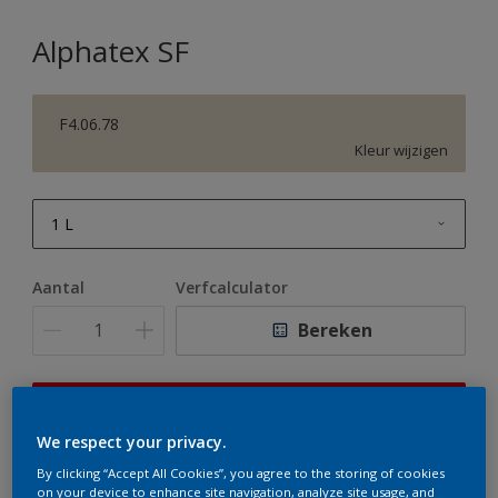
Alphatex SF
F4.06.78
Kleur wijzigen
1 L
1 L
Aantal
Verfcalculator
2,5 L
Bereken
5 L
10 L
Op dit moment is het niet mogelijk dit product online
te bestellen. Houd de website in de gaten, we werken
We respect your privacy.
er hard aan om de voorraad aan te vullen.
By clicking “Accept All Cookies”, you agree to the storing of cookies
on your device to enhance site navigation, analyze site usage, and