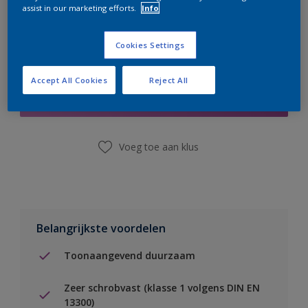
assist in our marketing efforts.
Info
Cookies Settings
Boodschappenlijst
Accept All Cookies
Reject All
Vind een winkel
Voeg toe aan klus
Belangrijkste voordelen
Toonaangevend duurzaam
Zeer schrobvast (klasse 1 volgens DIN EN
13300)