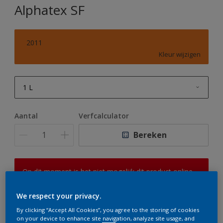
Alphatex SF
2011
Kleur wijzigen
1 L
1 L
Aantal
Verfcalculator
2,5 L
Bereken
5 L
10 L
Op dit moment is het niet mogelijk dit product online
te bestellen. Houd de website in de gaten, we werken
er hard aan om de voorraad aan te vullen.
We respect your privacy.
By clicking “Accept All Cookies”, you agree to the storing of cookies
on your device to enhance site navigation, analyze site usage, and