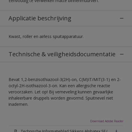
Eenvoudig te verwerken matte binnenmuurverf.
Applicatie beschrijving
Kwast, roller en airless spuitapparatuur.
Technische & veiligheidsdocumentatie
Bevat 1,2-benzisothiazool-3(2H)-on, C(M)IT/MIT(3-1) en 2-
octyl-2H-isothiazool-3-on. Kan een allergische reactie
veroorzaken. Let op! Bij verneveling kunnen gevaarlijke
inhaleerbare druppels worden gevormd. Spuitnevel niet
inademen.
Download Adobe Reader
Technische Informatieblad Sikkens Alphatex SF (PDF)