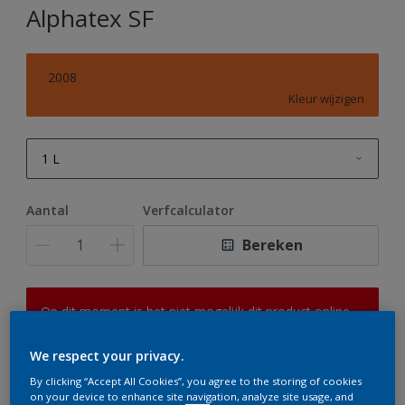
Alphatex SF
2008
Kleur wijzigen
1 L
1 L
Aantal
Verfcalculator
2,5 L
Bereken
5 L
10 L
Op dit moment is het niet mogelijk dit product online
te bestellen. Houd de website in de gaten, we werken
er hard aan om de voorraad aan te vullen.
We respect your privacy.
By clicking “Accept All Cookies”, you agree to the storing of cookies
on your device to enhance site navigation, analyze site usage, and