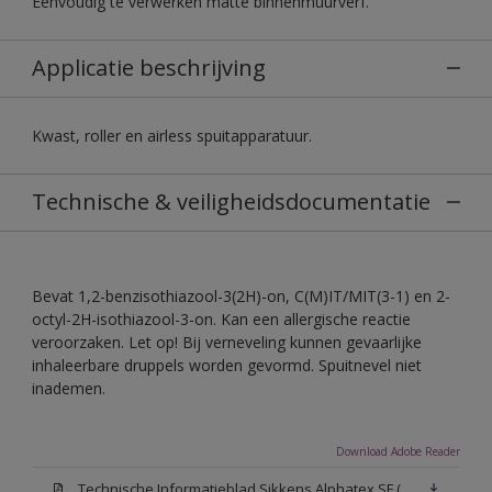
Eenvoudig te verwerken matte binnenmuurverf.
Applicatie beschrijving
Kwast, roller en airless spuitapparatuur.
Technische & veiligheidsdocumentatie
Bevat 1,2-benzisothiazool-3(2H)-on, C(M)IT/MIT(3-1) en 2-
octyl-2H-isothiazool-3-on. Kan een allergische reactie
veroorzaken. Let op! Bij verneveling kunnen gevaarlijke
inhaleerbare druppels worden gevormd. Spuitnevel niet
inademen.
Download Adobe Reader
Technische Informatieblad Sikkens Alphatex SF (PDF)