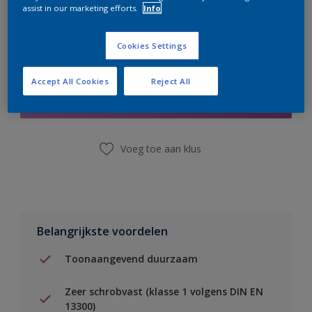
assist in our marketing efforts.
Info
Cookies Settings
Boodschappenlijst
Accept All Cookies
Reject All
Vind een winkel
Voeg toe aan klus
Belangrijkste voordelen
Toonaangevend duurzaam
Zeer schrobvast (klasse 1 volgens DIN EN
13300)