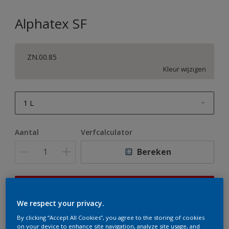
Alphatex SF
ZN.00.85
Kleur wijzigen
1 L
1 L
Aantal
Verfcalculator
2,5 L
Bereken
5 L
10 L
Op dit moment is het niet mogelijk dit product online
te bestellen. Houd de website in de gaten, we werken
We respect your privacy.
er hard aan om de voorraad aan te vullen.
By clicking “Accept All Cookies”, you agree to the storing of cookies
on your device to enhance site navigation, analyze site usage, and