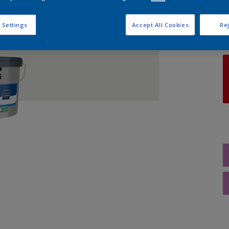
A
 Settings
Accept All Cookies
Rej