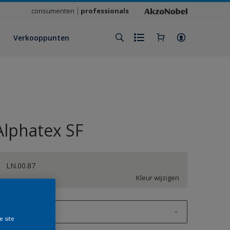
consumenten
professionals
Verkooppunten
Alphatex SF
LN.00.87
Kleur wijzigen
1 L
e site