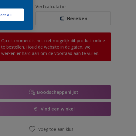
1 L
antal
Verfcalculator
2,5 L
ect All
Bereken
5 L
10 L
Op dit moment is het niet mogelijk dit product online
te bestellen. Houd de website in de gaten, we
werken er hard aan om de voorraad aan te vullen.
Boodschappenlijst
Vind een winkel
Voeg toe aan klus