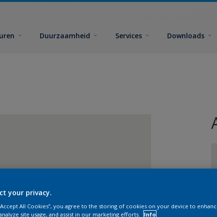
euren
Duurzaamheid
Services
Downloads
ct your privacy.
 “Accept All Cookies”, you agree to the storing of cookies on your device to enhanc
analyze site usage, and assist in our marketing efforts.
Info