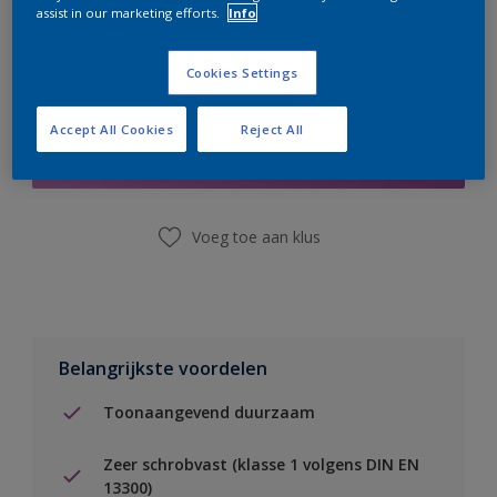
assist in our marketing efforts.
Info
Cookies Settings
Boodschappenlijst
Accept All Cookies
Reject All
Vind een winkel
Voeg toe aan klus
Belangrijkste voordelen
Toonaangevend duurzaam
Zeer schrobvast (klasse 1 volgens DIN EN
13300)