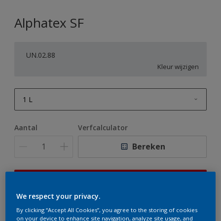
Alphatex SF
UN.02.88
Kleur wijzigen
1 L
1 L
Aantal
Verfcalculator
2,5 L
Bereken
5 L
10 L
Op dit moment is het niet mogelijk dit product online
te bestellen. Houd de website in de gaten, we werken
We respect your privacy.
er hard aan om de voorraad aan te vullen.
By clicking “Accept All Cookies”, you agree to the storing of cookies
on your device to enhance site navigation, analyze site usage, and