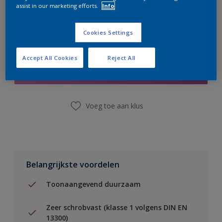
assist in our marketing efforts.
Info
Cookies Settings
Boodschappenlijst
Accept All Cookies
Reject All
Vind een winkel
Voeg toe aan klus
Belangrijkste voordelen
Toonaangevend duurzaam
Zeer schrobvast (klasse 1 volgens DIN EN
13300)