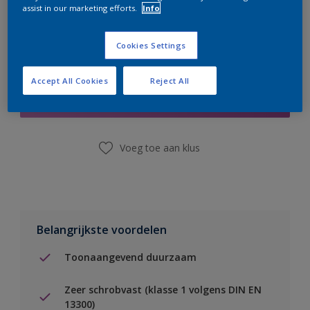
assist in our marketing efforts.
Info
Cookies Settings
Boodschappenlijst
Accept All Cookies
Reject All
Vind een winkel
Voeg toe aan klus
Belangrijkste voordelen
Toonaangevend duurzaam
Zeer schrobvast (klasse 1 volgens DIN EN
13300)