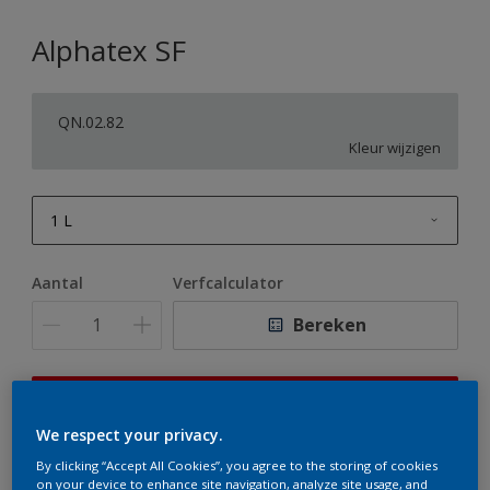
Alphatex SF
QN.02.82
Kleur wijzigen
1 L
1 L
Aantal
Verfcalculator
2,5 L
Bereken
5 L
10 L
Op dit moment is het niet mogelijk dit product online
te bestellen. Houd de website in de gaten, we werken
We respect your privacy.
er hard aan om de voorraad aan te vullen.
By clicking “Accept All Cookies”, you agree to the storing of cookies
on your device to enhance site navigation, analyze site usage, and