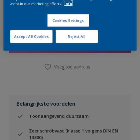
assist in our marketing efforts.
Info
Cookies Settings
Boodschappenlijst
Accept All Cookies
Reject All
Vind een winkel
Voeg toe aan klus
Belangrijkste voordelen
Toonaangevend duurzaam
Zeer schrobvast (klasse 1 volgens DIN EN
13300)