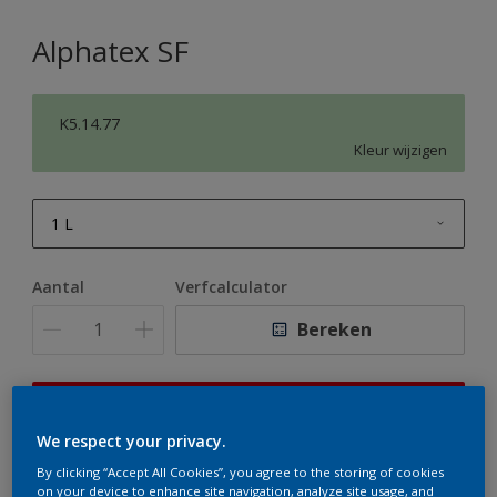
Alphatex SF
K5.14.77
Kleur wijzigen
1 L
1 L
Aantal
Verfcalculator
2,5 L
Bereken
5 L
10 L
Op dit moment is het niet mogelijk dit product online
te bestellen. Houd de website in de gaten, we werken
We respect your privacy.
er hard aan om de voorraad aan te vullen.
By clicking “Accept All Cookies”, you agree to the storing of cookies
on your device to enhance site navigation, analyze site usage, and