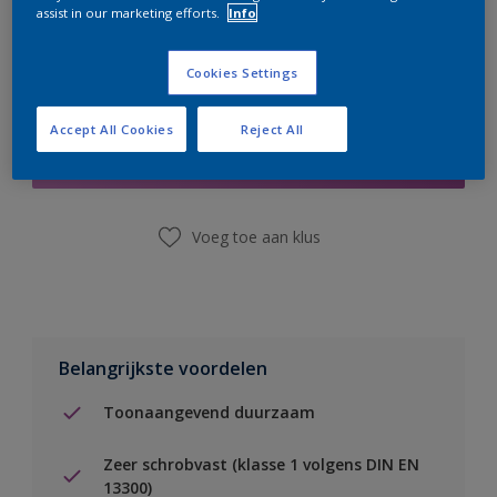
assist in our marketing efforts.
Info
Cookies Settings
Boodschappenlijst
Accept All Cookies
Reject All
Vind een winkel
Voeg toe aan klus
Belangrijkste voordelen
Toonaangevend duurzaam
Zeer schrobvast (klasse 1 volgens DIN EN
13300)