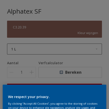
Alphatex SF
C3.20.39
Kleur wijzigen
1 L
1 L
Aantal
Verfcalculator
2,5 L
Bereken
5 L
10 L
Op dit moment is het niet mogelijk dit product online
te bestellen. Houd de website in de gaten, we werken
We respect your privacy.
er hard aan om de voorraad aan te vullen.
By clicking “Accept All Cookies”, you agree to the storing of cookies
on your device to enhance site navigation, analyze site usage, and