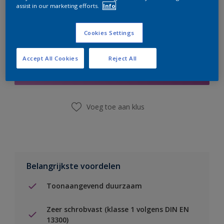
assist in our marketing efforts.
Info
Cookies Settings
Boodschappenlijst
Accept All Cookies
Reject All
Vind een winkel
Voeg toe aan klus
Belangrijkste voordelen
Toonaangevend duurzaam
Zeer schrobvast (klasse 1 volgens DIN EN
13300)