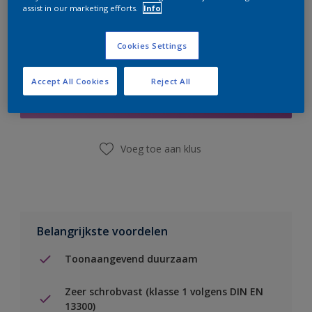
assist in our marketing efforts.
Info
Cookies Settings
Boodschappenlijst
Accept All Cookies
Reject All
Vind een winkel
Voeg toe aan klus
Belangrijkste voordelen
Toonaangevend duurzaam
Zeer schrobvast (klasse 1 volgens DIN EN
13300)