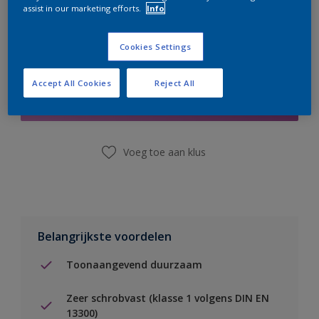
assist in our marketing efforts.
Info
Cookies Settings
Boodschappenlijst
Accept All Cookies
Reject All
Vind een winkel
Voeg toe aan klus
Belangrijkste voordelen
Toonaangevend duurzaam
Zeer schrobvast (klasse 1 volgens DIN EN
13300)