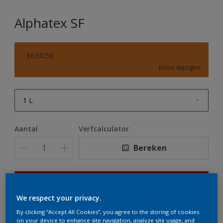
Alphatex SF
E0.60.50
Kleur wijzigen
1 L
1 L
Aantal
Verfcalculator
2,5 L
Bereken
5 L
10 L
Op dit moment is het niet mogelijk dit product online
te bestellen. Houd de website in de gaten, we werken
We respect your privacy.
er hard aan om de voorraad aan te vullen.
By clicking “Accept All Cookies”, you agree to the storing of cookies
on your device to enhance site navigation, analyze site usage, and