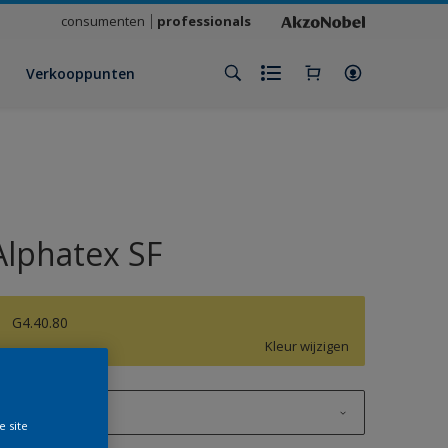
consumenten
professionals
Verkooppunten
Alphatex SF
G4.40.80
Kleur wijzigen
1 L
e site