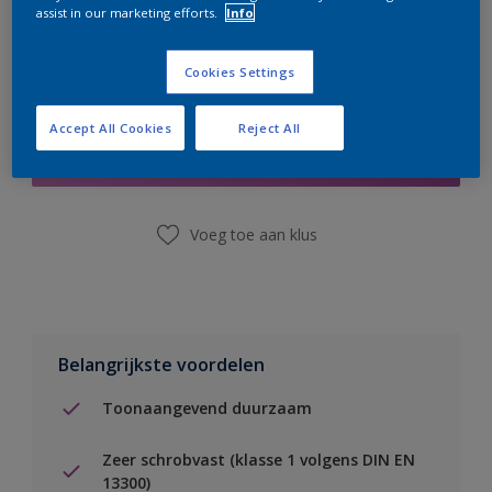
assist in our marketing efforts.
Info
Cookies Settings
Boodschappenlijst
Accept All Cookies
Reject All
Vind een winkel
Voeg toe aan klus
Belangrijkste voordelen
Toonaangevend duurzaam
Zeer schrobvast (klasse 1 volgens DIN EN
13300)