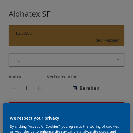
Alphatex SF
F2.50.50
Kleur wijzigen
1 L
1 L
Aantal
Verfcalculator
2,5 L
Bereken
5 L
10 L
Op dit moment is het niet mogelijk dit product online
te bestellen. Houd de website in de gaten, we werken
We respect your privacy.
er hard aan om de voorraad aan te vullen.
By clicking “Accept All Cookies”, you agree to the storing of cookies
on your device to enhance site navigation, analyze site usage, and