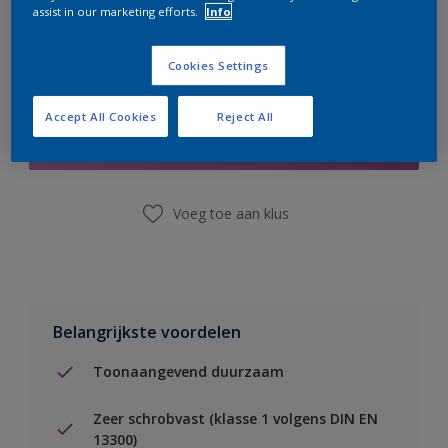
assist in our marketing efforts.
Info
Cookies Settings
Boodschappenlijst
Accept All Cookies
Reject All
Vind een winkel
Voeg toe aan klus
Belangrijkste voordelen
Toonaangevend duurzaam
Zeer schrobvast (klasse 1 volgens DIN EN
13300)