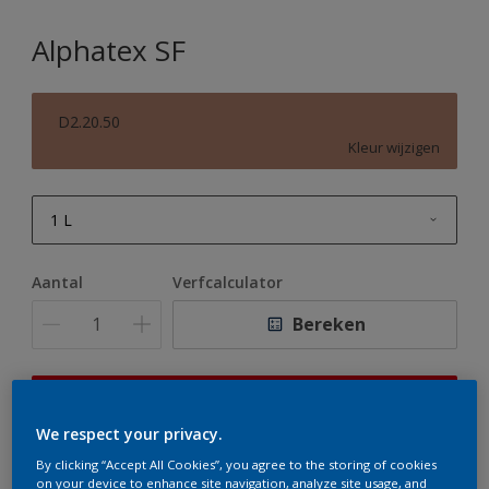
Alphatex SF
D2.20.50
Kleur wijzigen
1 L
1 L
Aantal
Verfcalculator
2,5 L
Bereken
5 L
10 L
Op dit moment is het niet mogelijk dit product online
te bestellen. Houd de website in de gaten, we werken
We respect your privacy.
er hard aan om de voorraad aan te vullen.
By clicking “Accept All Cookies”, you agree to the storing of cookies
on your device to enhance site navigation, analyze site usage, and