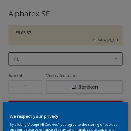
Alphatex SF
F9.08.87
Kleur wijzigen
1 L
1 L
Aantal
Verfcalculator
2,5 L
Bereken
5 L
10 L
Op dit moment is het niet mogelijk dit product online
te bestellen. Houd de website in de gaten, we werken
We respect your privacy.
er hard aan om de voorraad aan te vullen.
By clicking “Accept All Cookies”, you agree to the storing of cookies
on your device to enhance site navigation, analyze site usage, and