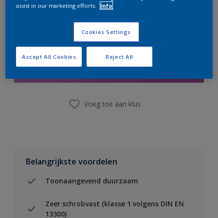
assist in our marketing efforts.
Info
Cookies Settings
Boodschappenlijst
Accept All Cookies
Reject All
Vind een winkel
Voeg toe aan klus
Belangrijkste voordelen
Toonaangevend duurzaam
Zeer schrobvast (klasse 1 volgens DIN EN
13300)