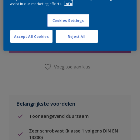
assist in our marketing efforts.
Info
Cookies Settings
Boodschappenlijst
Accept All Cookies
Reject All
Vind een winkel
Voeg toe aan klus
Belangrijkste voordelen
Toonaangevend duurzaam
Zeer schrobvast (klasse 1 volgens DIN EN
13300)