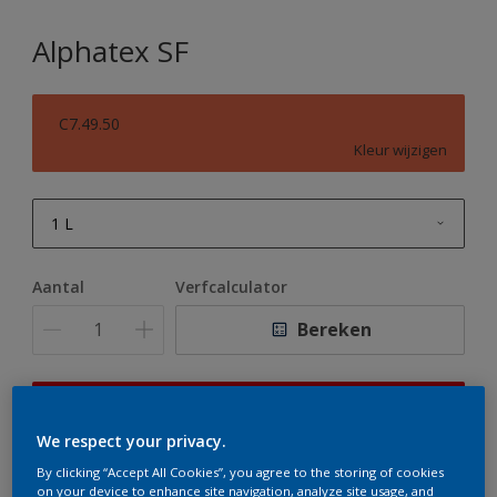
Alphatex SF
C7.49.50
Kleur wijzigen
1 L
1 L
Aantal
Verfcalculator
2,5 L
Bereken
5 L
10 L
Op dit moment is het niet mogelijk dit product online
te bestellen. Houd de website in de gaten, we werken
We respect your privacy.
er hard aan om de voorraad aan te vullen.
By clicking “Accept All Cookies”, you agree to the storing of cookies
on your device to enhance site navigation, analyze site usage, and