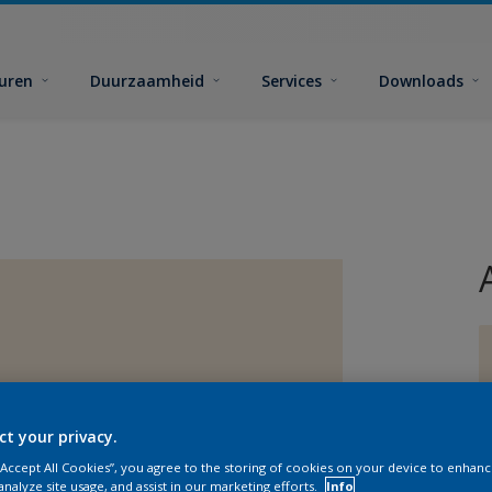
euren
Duurzaamheid
Services
Downloads
ct your privacy.
 “Accept All Cookies”, you agree to the storing of cookies on your device to enhanc
analyze site usage, and assist in our marketing efforts.
Info