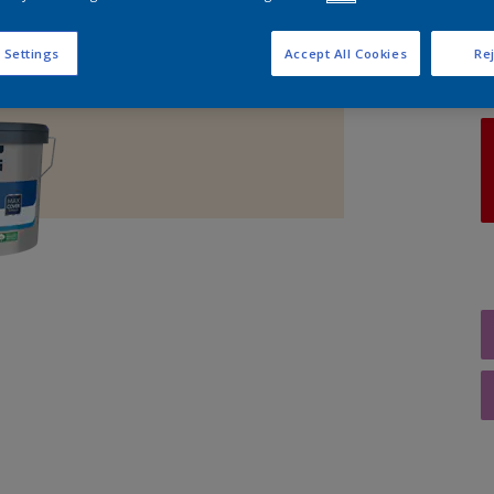
A
 Settings
Accept All Cookies
Rej