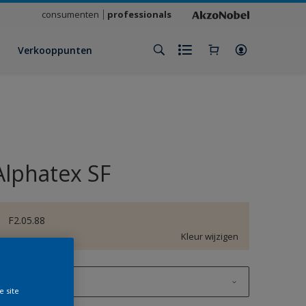
consumenten
professionals
Verkooppunten
Alphatex SF
F2.05.88
Kleur wijzigen
1 L
e site