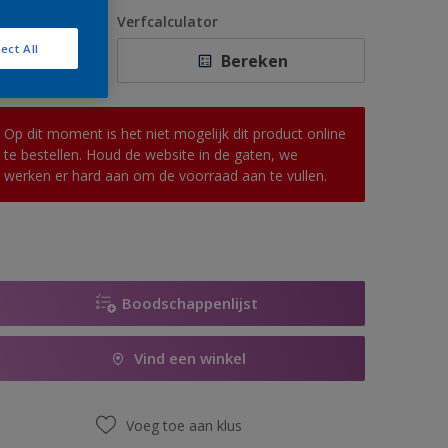
1 L
antal
Verfcalculator
2,5 L
ect All
Bereken
5 L
10 L
Op dit moment is het niet mogelijk dit product online
te bestellen. Houd de website in de gaten, we
werken er hard aan om de voorraad aan te vullen.
Boodschappenlijst
Vind een winkel
Voeg toe aan klus