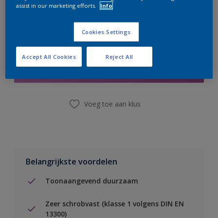
assist in our marketing efforts.
Info
Cookies Settings
Boodschappenlijst
Accept All Cookies
Reject All
Vind een winkel
Voeg toe aan klus
Belangrijkste voordelen
Toonaangevend duurzaam
Zeer schrobvast (klasse 1 volgens DIN EN
13300)