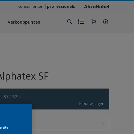
consumenten
professionals
Verkooppunten
Alphatex SF
S7.27.25
Kleur wijzigen
1 L
e site