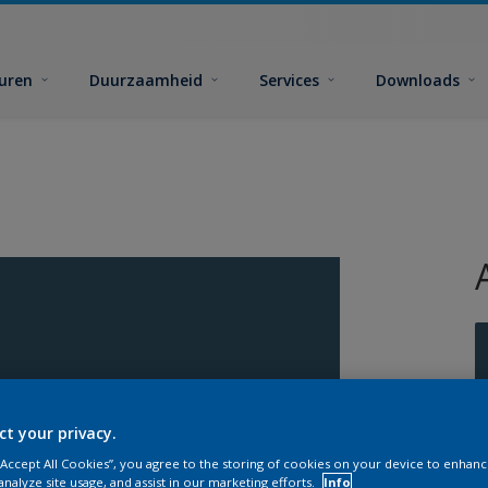
euren
Duurzaamheid
Services
Downloads
ct your privacy.
 “Accept All Cookies”, you agree to the storing of cookies on your device to enhanc
analyze site usage, and assist in our marketing efforts.
Info