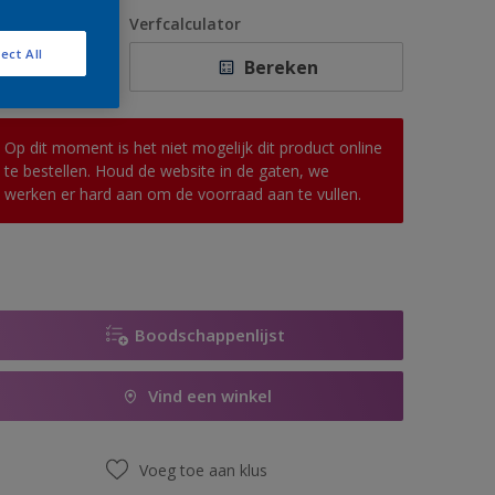
1 L
antal
Verfcalculator
2,5 L
ect All
Bereken
5 L
10 L
Op dit moment is het niet mogelijk dit product online
te bestellen. Houd de website in de gaten, we
werken er hard aan om de voorraad aan te vullen.
Boodschappenlijst
Vind een winkel
Voeg toe aan klus