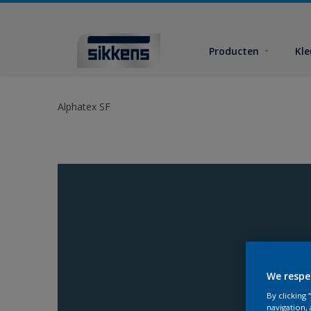
Producten
Kl
Alphatex SF
We respe
By clicking
navigation, 