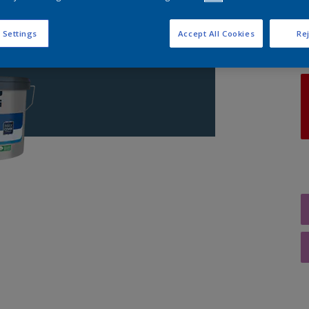
A
 Settings
Accept All Cookies
Rej