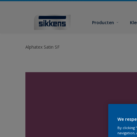
Producten
Kl
Alphatex Satin SF
We respe
By clicking
navigation, 