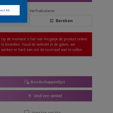
antal
Verfcalculator
ect All
Bereken
Op dit moment is het niet mogelijk dit product online
te bestellen. Houd de website in de gaten, we
werken er hard aan om de voorraad aan te vullen.
Boodschappenlijst
Vind een winkel
Voeg toe aan klus