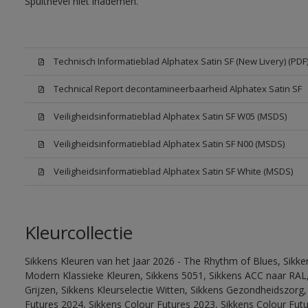
Spuitnevel niet inademen.
Technisch Informatieblad Alphatex Satin SF (New Livery) (PDF
Technical Report decontamineerbaarheid Alphatex Satin SF
Veiligheidsinformatieblad Alphatex Satin SF W05 (MSDS)
Veiligheidsinformatieblad Alphatex Satin SF N00 (MSDS)
Veiligheidsinformatieblad Alphatex Satin SF White (MSDS)
Kleurcollectie
Sikkens Kleuren van het Jaar 2026 - The Rhythm of Blues, Sikke
Modern Klassieke Kleuren, Sikkens 5051, Sikkens ACC naar RAL, 
Grijzen, Sikkens Kleurselectie Witten, Sikkens Gezondheidszorg,
Futures 2024, Sikkens Colour Futures 2023, Sikkens Colour Futu