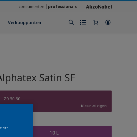
consumenten
professionals
Verkooppunten
Alphatex Satin SF
Z0.30.30
Kleur wijzigen
rootte
e site
10 L