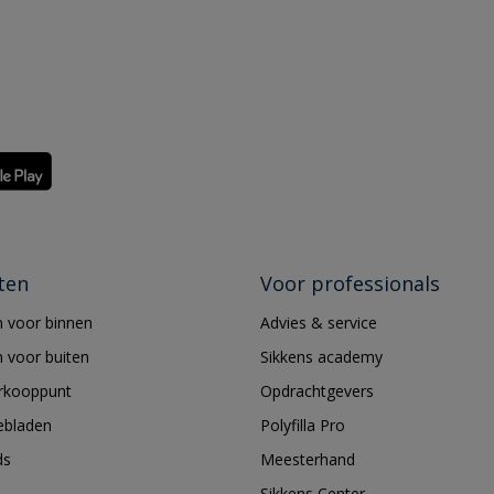
ten
Voor professionals
 voor binnen
Advies & service
 voor buiten
Sikkens academy
erkooppunt
Opdrachtgevers
ebladen
Polyfilla Pro
ds
Meesterhand
Sikkens Center