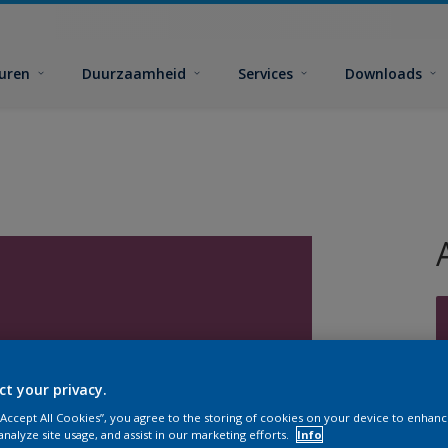
euren
Duurzaamheid
Services
Downloads
ct your privacy.
G
 “Accept All Cookies”, you agree to the storing of cookies on your device to enhanc
analyze site usage, and assist in our marketing efforts.
Info