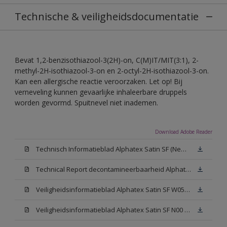
Technische & veiligheidsdocumentatie
Bevat 1,2-benzisothiazool-3(2H)-on, C(M)IT/MIT(3:1), 2-
methyl-2H-isothiazool-3-on en 2-octyl-2H-isothiazool-3-on.
Kan een allergische reactie veroorzaken. Let op! Bij
verneveling kunnen gevaarlijke inhaleerbare druppels
worden gevormd. Spuitnevel niet inademen.
Download Adobe Reader
Technisch Informatieblad Alphatex Satin SF (New Livery) (PDF)
Technical Report decontamineerbaarheid Alphatex Satin SF
Veiligheidsinformatieblad Alphatex Satin SF W05 (MSDS)
Veiligheidsinformatieblad Alphatex Satin SF N00 (MSDS)