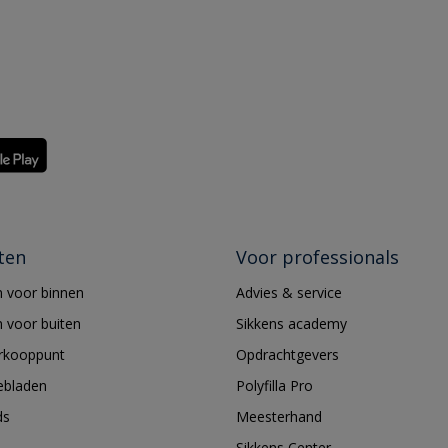
ten
Voor professionals
 voor binnen
Advies & service
 voor buiten
Sikkens academy
erkooppunt
Opdrachtgevers
ebladen
Polyfilla Pro
ds
Meesterhand
Sikkens Center