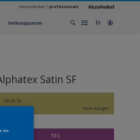
consumenten
professionals
Verkooppunten
Alphatex Satin SF
G8.30.70
Kleur wijzigen
rootte
e site
10 L