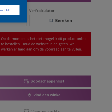
antal
Verfcalculator
ect All
Bereken
Op dit moment is het niet mogelijk dit product online
te bestellen. Houd de website in de gaten, we
werken er hard aan om de voorraad aan te vullen.
Boodschappenlijst
Vind een winkel
Voeg toe aan klus