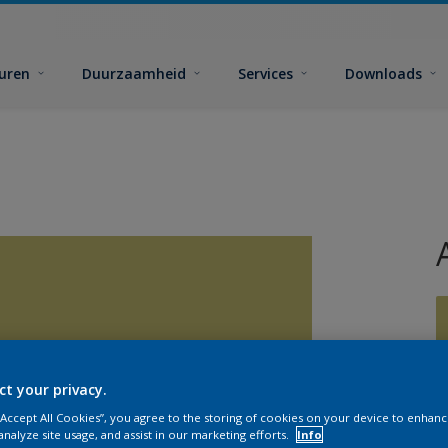
euren
Duurzaamheid
Services
Downloads
ct your privacy.
G
 “Accept All Cookies”, you agree to the storing of cookies on your device to enhanc
analyze site usage, and assist in our marketing efforts.
Info