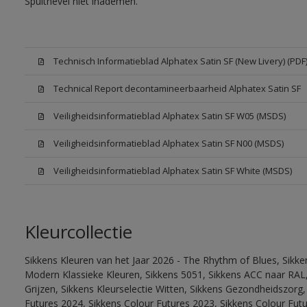
Spuitnevel niet inademen.
Technisch Informatieblad Alphatex Satin SF (New Livery) (PDF
Technical Report decontamineerbaarheid Alphatex Satin SF
Veiligheidsinformatieblad Alphatex Satin SF W05 (MSDS)
Veiligheidsinformatieblad Alphatex Satin SF N00 (MSDS)
Veiligheidsinformatieblad Alphatex Satin SF White (MSDS)
Kleurcollectie
Sikkens Kleuren van het Jaar 2026 - The Rhythm of Blues, Sikke
Modern Klassieke Kleuren, Sikkens 5051, Sikkens ACC naar RAL, 
Grijzen, Sikkens Kleurselectie Witten, Sikkens Gezondheidszorg,
Futures 2024, Sikkens Colour Futures 2023, Sikkens Colour Futu