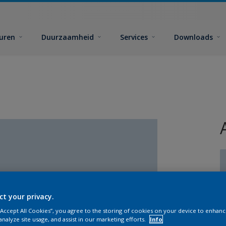
euren
Duurzaamheid
Services
Downloads
ct your privacy.
G
 “Accept All Cookies”, you agree to the storing of cookies on your device to enhanc
analyze site usage, and assist in our marketing efforts.
Info