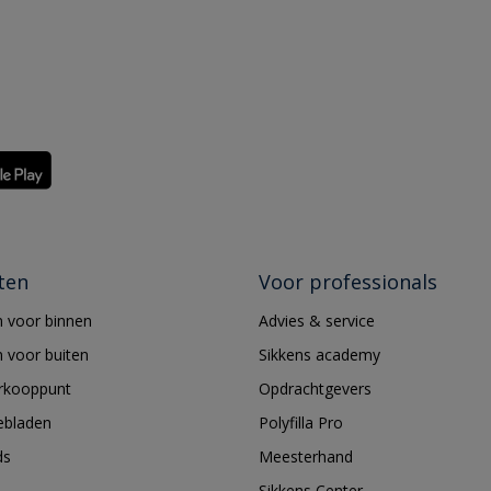
ten
Voor professionals
 voor binnen
Advies & service
 voor buiten
Sikkens academy
erkooppunt
Opdrachtgevers
ebladen
Polyfilla Pro
ds
Meesterhand
Sikkens Center