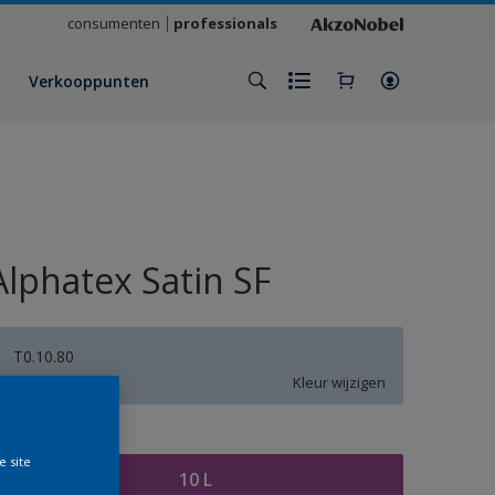
consumenten
professionals
Verkooppunten
Alphatex Satin SF
T0.10.80
Kleur wijzigen
rootte
e site
10 L