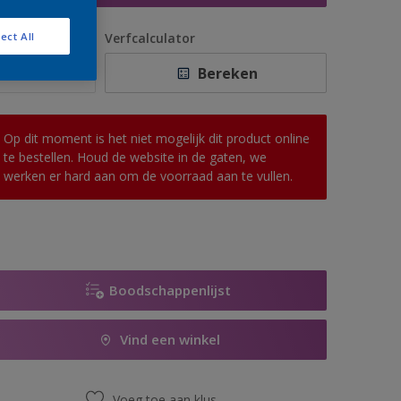
antal
Verfcalculator
ect All
Bereken
Op dit moment is het niet mogelijk dit product online
te bestellen. Houd de website in de gaten, we
werken er hard aan om de voorraad aan te vullen.
Boodschappenlijst
Vind een winkel
Voeg toe aan klus