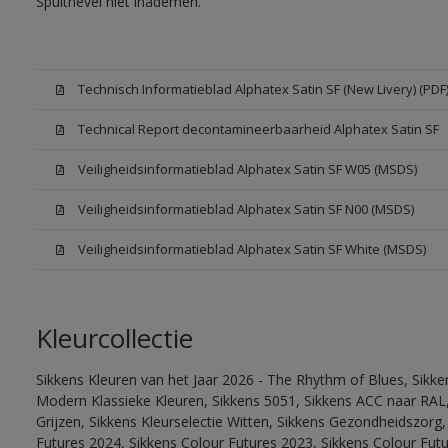
Spuitnevel niet inademen.
Technisch Informatieblad Alphatex Satin SF (New Livery) (PDF
Technical Report decontamineerbaarheid Alphatex Satin SF
Veiligheidsinformatieblad Alphatex Satin SF W05 (MSDS)
Veiligheidsinformatieblad Alphatex Satin SF N00 (MSDS)
Veiligheidsinformatieblad Alphatex Satin SF White (MSDS)
Kleurcollectie
Sikkens Kleuren van het Jaar 2026 - The Rhythm of Blues, Sikke
Modern Klassieke Kleuren, Sikkens 5051, Sikkens ACC naar RAL, 
Grijzen, Sikkens Kleurselectie Witten, Sikkens Gezondheidszorg,
Futures 2024, Sikkens Colour Futures 2023, Sikkens Colour Futu