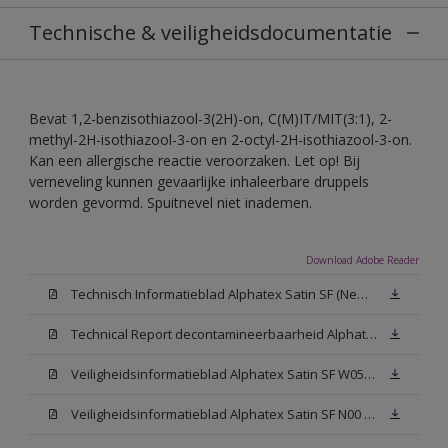
Technische & veiligheidsdocumentatie
Bevat 1,2-benzisothiazool-3(2H)-on, C(M)IT/MIT(3:1), 2-
methyl-2H-isothiazool-3-on en 2-octyl-2H-isothiazool-3-on.
Kan een allergische reactie veroorzaken. Let op! Bij
verneveling kunnen gevaarlijke inhaleerbare druppels
worden gevormd. Spuitnevel niet inademen.
Download Adobe Reader
Technisch Informatieblad Alphatex Satin SF (New Livery) (PDF)
Technical Report decontamineerbaarheid Alphatex Satin SF
Veiligheidsinformatieblad Alphatex Satin SF W05 (MSDS)
Veiligheidsinformatieblad Alphatex Satin SF N00 (MSDS)