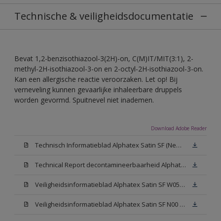
Technische & veiligheidsdocumentatie
Bevat 1,2-benzisothiazool-3(2H)-on, C(M)IT/MIT(3:1), 2-
methyl-2H-isothiazool-3-on en 2-octyl-2H-isothiazool-3-on.
Kan een allergische reactie veroorzaken. Let op! Bij
verneveling kunnen gevaarlijke inhaleerbare druppels
worden gevormd. Spuitnevel niet inademen.
Download Adobe Reader
Technisch Informatieblad Alphatex Satin SF (New Livery) (PDF)
Technical Report decontamineerbaarheid Alphatex Satin SF
Veiligheidsinformatieblad Alphatex Satin SF W05 (MSDS)
Veiligheidsinformatieblad Alphatex Satin SF N00 (MSDS)