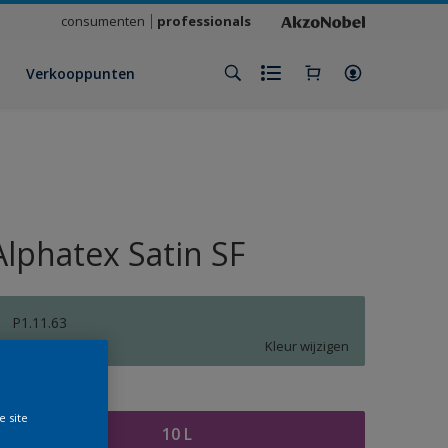
consumenten
professionals
Verkooppunten
Alphatex Satin SF
P1.11.63
Kleur wijzigen
rootte
e site
10 L