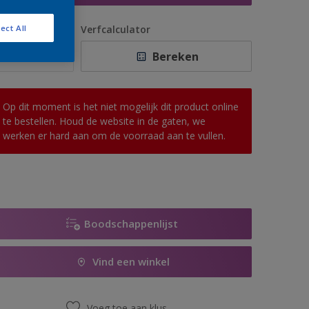
antal
Verfcalculator
ect All
Bereken
Op dit moment is het niet mogelijk dit product online
te bestellen. Houd de website in de gaten, we
werken er hard aan om de voorraad aan te vullen.
Boodschappenlijst
Vind een winkel
Voeg toe aan klus