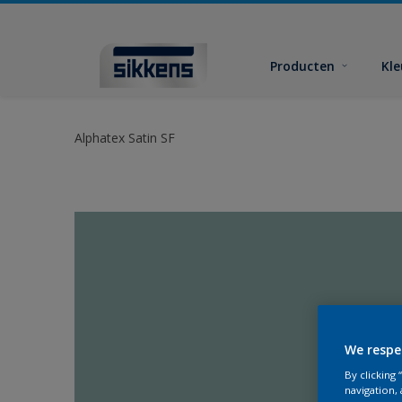
Producten
Kl
Alphatex Satin SF
We respe
By clicking
navigation, 