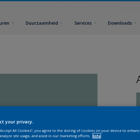
euren
Duurzaamheid
Services
Downloads
ct your privacy.
G
 “Accept All Cookies”, you agree to the storing of cookies on your device to enhanc
analyze site usage, and assist in our marketing efforts.
Info