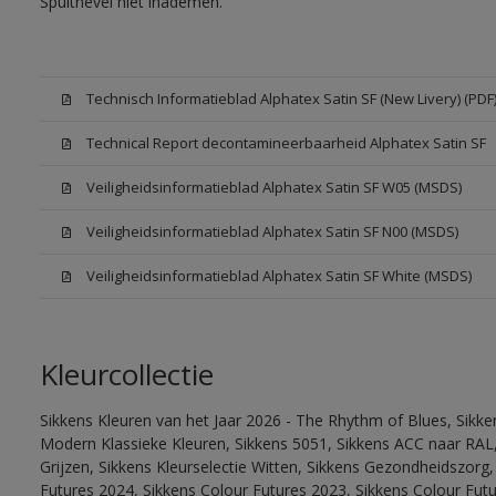
Spuitnevel niet inademen.
Technisch Informatieblad Alphatex Satin SF (New Livery) (PDF
Technical Report decontamineerbaarheid Alphatex Satin SF
Veiligheidsinformatieblad Alphatex Satin SF W05 (MSDS)
Veiligheidsinformatieblad Alphatex Satin SF N00 (MSDS)
Veiligheidsinformatieblad Alphatex Satin SF White (MSDS)
Kleurcollectie
Sikkens Kleuren van het Jaar 2026 - The Rhythm of Blues, Sikke
Modern Klassieke Kleuren, Sikkens 5051, Sikkens ACC naar RAL, 
Grijzen, Sikkens Kleurselectie Witten, Sikkens Gezondheidszorg,
Futures 2024, Sikkens Colour Futures 2023, Sikkens Colour Futu