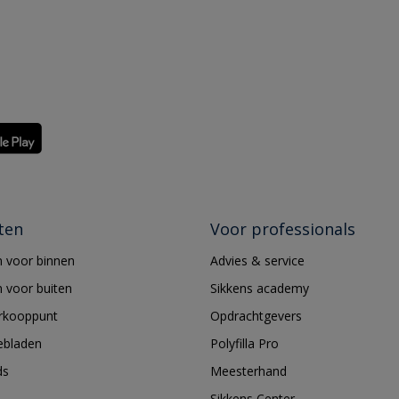
ten
Voor professionals
 voor binnen
Advies & service
 voor buiten
Sikkens academy
erkooppunt
Opdrachtgevers
ebladen
Polyfilla Pro
ds
Meesterhand
Sikkens Center