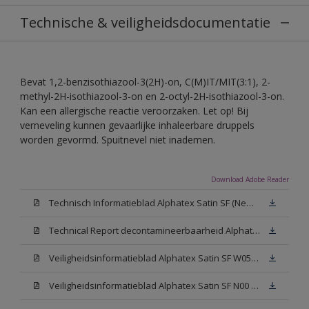
Technische & veiligheidsdocumentatie
Bevat 1,2-benzisothiazool-3(2H)-on, C(M)IT/MIT(3:1), 2-
methyl-2H-isothiazool-3-on en 2-octyl-2H-isothiazool-3-on.
Kan een allergische reactie veroorzaken. Let op! Bij
verneveling kunnen gevaarlijke inhaleerbare druppels
worden gevormd. Spuitnevel niet inademen.
Download Adobe Reader
Technisch Informatieblad Alphatex Satin SF (New Livery) (PDF)
Technical Report decontamineerbaarheid Alphatex Satin SF
Veiligheidsinformatieblad Alphatex Satin SF W05 (MSDS)
Veiligheidsinformatieblad Alphatex Satin SF N00 (MSDS)