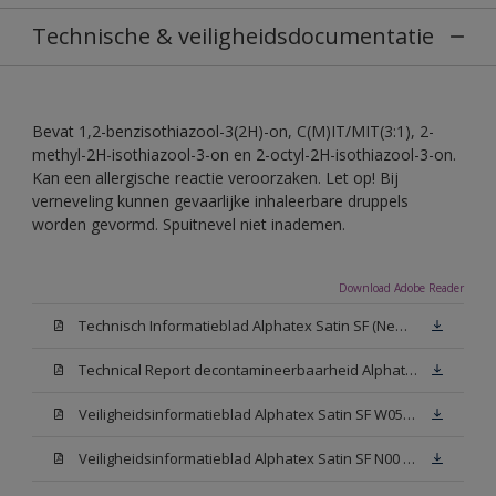
Technische & veiligheidsdocumentatie
Bevat 1,2-benzisothiazool-3(2H)-on, C(M)IT/MIT(3:1), 2-
methyl-2H-isothiazool-3-on en 2-octyl-2H-isothiazool-3-on.
Kan een allergische reactie veroorzaken. Let op! Bij
verneveling kunnen gevaarlijke inhaleerbare druppels
worden gevormd. Spuitnevel niet inademen.
Download Adobe Reader
Technisch Informatieblad Alphatex Satin SF (New Livery) (PDF)
Technical Report decontamineerbaarheid Alphatex Satin SF
Veiligheidsinformatieblad Alphatex Satin SF W05 (MSDS)
Veiligheidsinformatieblad Alphatex Satin SF N00 (MSDS)