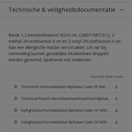
Technische & veiligheidsdocumentatie
Bevat 1,2-benzisothiazool-3(2H)-on, C(M)IT/MIT(3:1), 2-
methyl-2H-isothiazool-3-on en 2-octyl-2H-isothiazool-3-on.
Kan een allergische reactie veroorzaken. Let op! Bij
verneveling kunnen gevaarlijke inhaleerbare druppels
worden gevormd. Spuitnevel niet inademen.
Download Adobe Reader
Technisch Informatieblad Alphatex Satin SF (New Livery) (PDF)
Technical Report decontamineerbaarheid Alphatex Satin SF
Veiligheidsinformatieblad Alphatex Satin SF W05 (MSDS)
Veiligheidsinformatieblad Alphatex Satin SF N00 (MSDS)