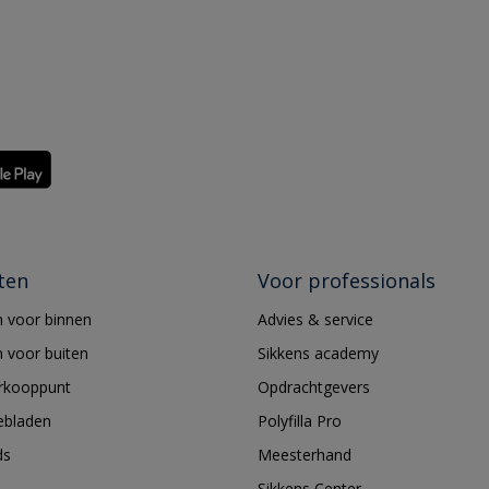
ten
Voor professionals
 voor binnen
Advies & service
 voor buiten
Sikkens academy
erkooppunt
Opdrachtgevers
ebladen
Polyfilla Pro
ds
Meesterhand
Sikkens Center