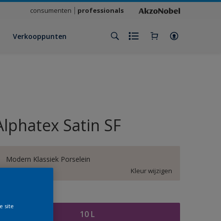
consumenten
professionals
Verkooppunten
Alphatex Satin SF
Modern Klassiek Porselein
Kleur wijzigen
rootte
e site
10 L