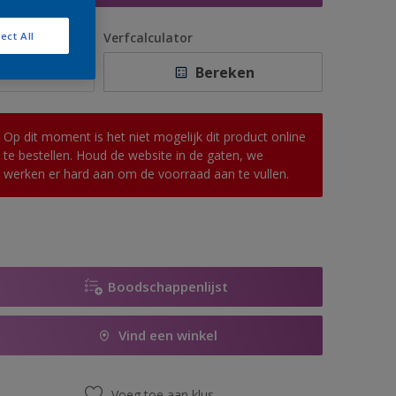
antal
Verfcalculator
ect All
Bereken
Op dit moment is het niet mogelijk dit product online
te bestellen. Houd de website in de gaten, we
werken er hard aan om de voorraad aan te vullen.
Boodschappenlijst
Vind een winkel
Voeg toe aan klus