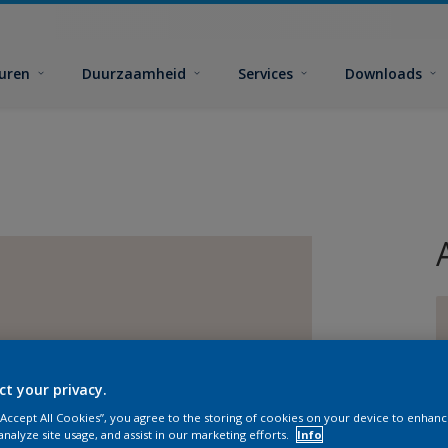
euren
Duurzaamheid
Services
Downloads
ct your privacy.
G
 “Accept All Cookies”, you agree to the storing of cookies on your device to enhanc
analyze site usage, and assist in our marketing efforts.
Info