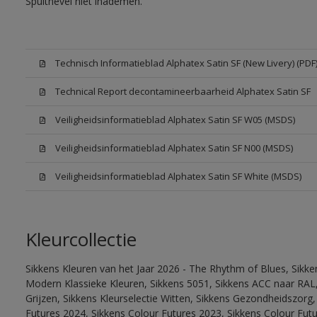
Spuitnevel niet inademen.
Technisch Informatieblad Alphatex Satin SF (New Livery) (PDF
Technical Report decontamineerbaarheid Alphatex Satin SF
Veiligheidsinformatieblad Alphatex Satin SF W05 (MSDS)
Veiligheidsinformatieblad Alphatex Satin SF N00 (MSDS)
Veiligheidsinformatieblad Alphatex Satin SF White (MSDS)
Kleurcollectie
Sikkens Kleuren van het Jaar 2026 - The Rhythm of Blues, Sikke
Modern Klassieke Kleuren, Sikkens 5051, Sikkens ACC naar RAL, 
Grijzen, Sikkens Kleurselectie Witten, Sikkens Gezondheidszorg,
Futures 2024, Sikkens Colour Futures 2023, Sikkens Colour Futu