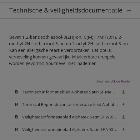
Technische & veiligheidsdocumentatie
Bevat 1,2-benzisothiazool-3(2H)-on, C(M)IT/MIT(3:1), 2-
methyl-2H-isothiazool-3-on en 2-octyl-2H-isothiazool-3-on.
Kan een allergische reactie veroorzaken. Let op! Bij
verneveling kunnen gevaarlijke inhaleerbare druppels
worden gevormd. Spuitnevel niet inademen.
Download Adobe Reader
Technisch Informatieblad Alphatex Satin SF (New Livery) (PDF)
Technical Report decontamineerbaarheid Alphatex Satin SF
Veiligheidsinformatieblad Alphatex Satin SF W05 (MSDS)
Veiligheidsinformatieblad Alphatex Satin SF N00 (MSDS)