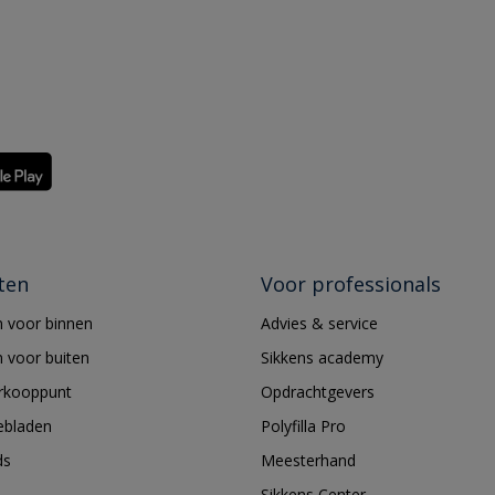
ten
Voor professionals
 voor binnen
Advies & service
 voor buiten
Sikkens academy
erkooppunt
Opdrachtgevers
ebladen
Polyfilla Pro
ds
Meesterhand
Sikkens Center