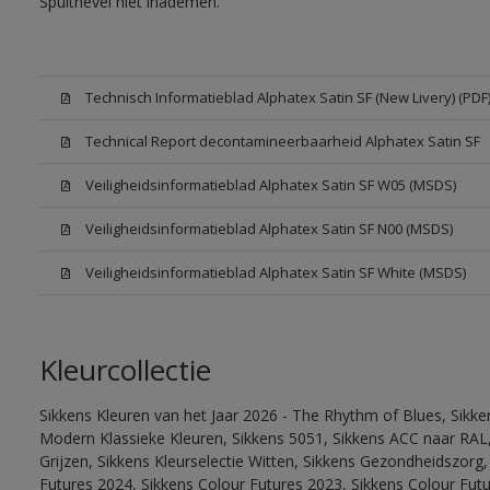
Spuitnevel niet inademen.
Technisch Informatieblad Alphatex Satin SF (New Livery) (PDF
Technical Report decontamineerbaarheid Alphatex Satin SF
Veiligheidsinformatieblad Alphatex Satin SF W05 (MSDS)
Veiligheidsinformatieblad Alphatex Satin SF N00 (MSDS)
Veiligheidsinformatieblad Alphatex Satin SF White (MSDS)
Kleurcollectie
Sikkens Kleuren van het Jaar 2026 - The Rhythm of Blues, Sikke
Modern Klassieke Kleuren, Sikkens 5051, Sikkens ACC naar RAL, 
Grijzen, Sikkens Kleurselectie Witten, Sikkens Gezondheidszorg,
Futures 2024, Sikkens Colour Futures 2023, Sikkens Colour Futu