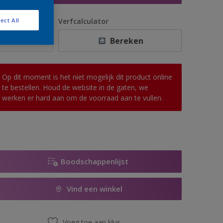
antal
Verfcalculator
ect All
Bereken
Op dit moment is het niet mogelijk dit product online
te bestellen. Houd de website in de gaten, we
werken er hard aan om de voorraad aan te vullen.
Boodschappenlijst
Vind een winkel
Voeg toe aan klus