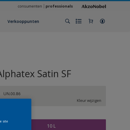
consumenten
professionals
Verkooppunten
Alphatex Satin SF
UN.00.86
Kleur wijzigen
rootte
e site
10 L