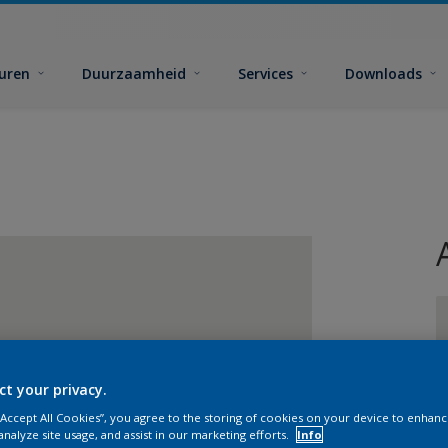
euren
Duurzaamheid
Services
Downloads
ct your privacy.
G
 “Accept All Cookies”, you agree to the storing of cookies on your device to enhanc
analyze site usage, and assist in our marketing efforts.
Info