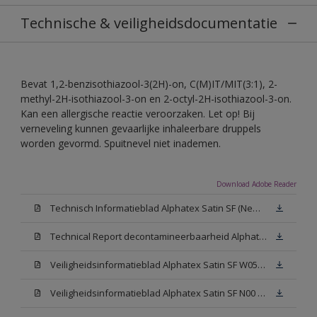
Technische & veiligheidsdocumentatie
Bevat 1,2-benzisothiazool-3(2H)-on, C(M)IT/MIT(3:1), 2-
methyl-2H-isothiazool-3-on en 2-octyl-2H-isothiazool-3-on.
Kan een allergische reactie veroorzaken. Let op! Bij
verneveling kunnen gevaarlijke inhaleerbare druppels
worden gevormd. Spuitnevel niet inademen.
Download Adobe Reader
Technisch Informatieblad Alphatex Satin SF (New Livery) (PDF)
Technical Report decontamineerbaarheid Alphatex Satin SF
Veiligheidsinformatieblad Alphatex Satin SF W05 (MSDS)
Veiligheidsinformatieblad Alphatex Satin SF N00 (MSDS)