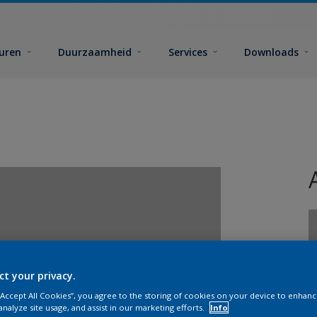
euren
Duurzaamheid
Services
Downloads
ct your privacy.
G
 “Accept All Cookies”, you agree to the storing of cookies on your device to enhanc
analyze site usage, and assist in our marketing efforts.
Info