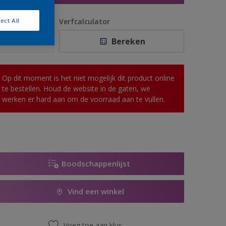
antal
Verfcalculator
ect All
Bereken
Op dit moment is het niet mogelijk dit product online
te bestellen. Houd de website in de gaten, we
werken er hard aan om de voorraad aan te vullen.
Boodschappenlijst
Vind een winkel
Voeg toe aan klus