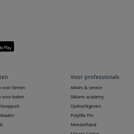
ten
Voor professionals
 voor binnen
Advies & service
 voor buiten
Sikkens academy
erkooppunt
Opdrachtgevers
ebladen
Polyfilla Pro
ds
Meesterhand
Sikkens Center