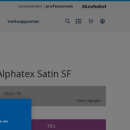
consumenten
professionals
Verkooppunten
Alphatex Satin SF
ON.01.70
Kleur wijzigen
rootte
e site
10 L