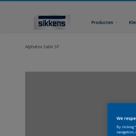
Producten
Kl
Alphatex Satin SF
We respe
By clicking
navigation, 