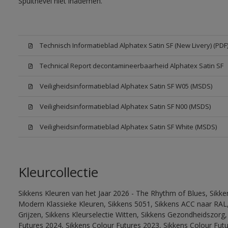
Spuitnevel niet inademen.
Technisch Informatieblad Alphatex Satin SF (New Livery) (PDF
Technical Report decontamineerbaarheid Alphatex Satin SF
Veiligheidsinformatieblad Alphatex Satin SF W05 (MSDS)
Veiligheidsinformatieblad Alphatex Satin SF N00 (MSDS)
Veiligheidsinformatieblad Alphatex Satin SF White (MSDS)
Kleurcollectie
Sikkens Kleuren van het Jaar 2026 - The Rhythm of Blues, Sikke
Modern Klassieke Kleuren, Sikkens 5051, Sikkens ACC naar RAL, 
Grijzen, Sikkens Kleurselectie Witten, Sikkens Gezondheidszorg,
Futures 2024, Sikkens Colour Futures 2023, Sikkens Colour Futu