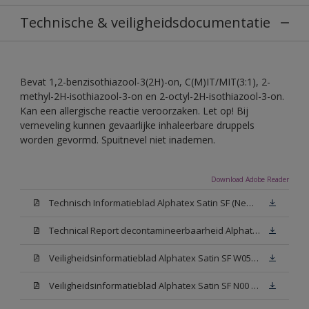
Technische & veiligheidsdocumentatie
Bevat 1,2-benzisothiazool-3(2H)-on, C(M)IT/MIT(3:1), 2-
methyl-2H-isothiazool-3-on en 2-octyl-2H-isothiazool-3-on.
Kan een allergische reactie veroorzaken. Let op! Bij
verneveling kunnen gevaarlijke inhaleerbare druppels
worden gevormd. Spuitnevel niet inademen.
Download Adobe Reader
Technisch Informatieblad Alphatex Satin SF (New Livery) (PDF)
Technical Report decontamineerbaarheid Alphatex Satin SF
Veiligheidsinformatieblad Alphatex Satin SF W05 (MSDS)
Veiligheidsinformatieblad Alphatex Satin SF N00 (MSDS)