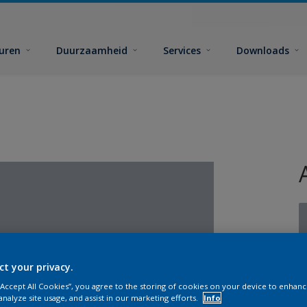
euren
Duurzaamheid
Services
Downloads
ct your privacy.
G
 “Accept All Cookies”, you agree to the storing of cookies on your device to enhanc
analyze site usage, and assist in our marketing efforts.
Info