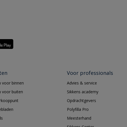
ten
Voor professionals
 voor binnen
Advies & service
 voor buiten
Sikkens academy
erkooppunt
Opdrachtgevers
ebladen
Polyfilla Pro
ds
Meesterhand
Sikkens Center