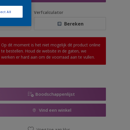
antal
Verfcalculator
ect All
Bereken
Op dit moment is het niet mogelijk dit product online
te bestellen. Houd de website in de gaten, we
werken er hard aan om de voorraad aan te vullen.
Boodschappenlijst
Vind een winkel
Voeg toe aan klus