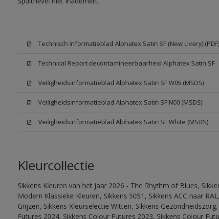
Spuitnevel niet inademen.
Technisch Informatieblad Alphatex Satin SF (New Livery) (PDF
Technical Report decontamineerbaarheid Alphatex Satin SF
Veiligheidsinformatieblad Alphatex Satin SF W05 (MSDS)
Veiligheidsinformatieblad Alphatex Satin SF N00 (MSDS)
Veiligheidsinformatieblad Alphatex Satin SF White (MSDS)
Kleurcollectie
Sikkens Kleuren van het Jaar 2026 - The Rhythm of Blues, Sikke
Modern Klassieke Kleuren, Sikkens 5051, Sikkens ACC naar RAL, 
Grijzen, Sikkens Kleurselectie Witten, Sikkens Gezondheidszorg,
Futures 2024, Sikkens Colour Futures 2023, Sikkens Colour Futu