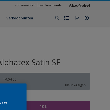
consumenten
professionals
Verkooppunten
Alphatex Satin SF
T4.04.66
Kleur wijzigen
rootte
e site
10 L