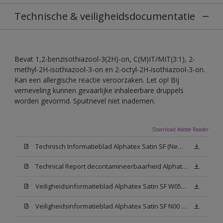
Technische & veiligheidsdocumentatie
Bevat 1,2-benzisothiazool-3(2H)-on, C(M)IT/MIT(3:1), 2-
methyl-2H-isothiazool-3-on en 2-octyl-2H-isothiazool-3-on.
Kan een allergische reactie veroorzaken. Let op! Bij
verneveling kunnen gevaarlijke inhaleerbare druppels
worden gevormd. Spuitnevel niet inademen.
Download Adobe Reader
Technisch Informatieblad Alphatex Satin SF (New Livery) (PDF)
Technical Report decontamineerbaarheid Alphatex Satin SF
Veiligheidsinformatieblad Alphatex Satin SF W05 (MSDS)
Veiligheidsinformatieblad Alphatex Satin SF N00 (MSDS)