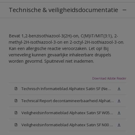
Technische & veiligheidsdocumentatie
Bevat 1,2-benzisothiazool-3(2H)-on, C(M)IT/MIT(3:1), 2-
methyl-2H-isothiazool-3-on en 2-octyl-2H-isothiazool-3-on.
Kan een allergische reactie veroorzaken. Let op! Bij
verneveling kunnen gevaarlijke inhaleerbare druppels
worden gevormd. Spuitnevel niet inademen.
Download Adobe Reader
Technisch Informatieblad Alphatex Satin SF (New Livery) (PDF)
Technical Report decontamineerbaarheid Alphatex Satin SF
Veiligheidsinformatieblad Alphatex Satin SF W05 (MSDS)
Veiligheidsinformatieblad Alphatex Satin SF N00 (MSDS)