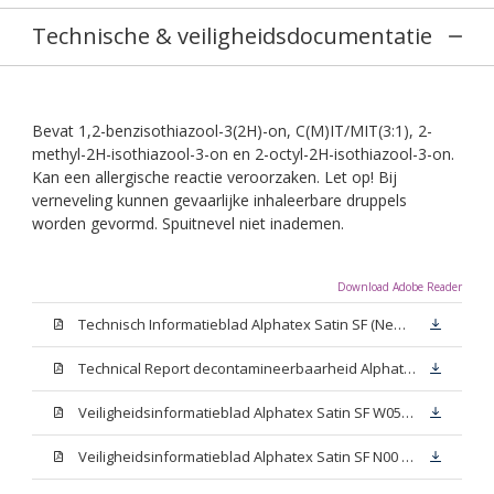
Technische & veiligheidsdocumentatie
Bevat 1,2-benzisothiazool-3(2H)-on, C(M)IT/MIT(3:1), 2-
methyl-2H-isothiazool-3-on en 2-octyl-2H-isothiazool-3-on.
Kan een allergische reactie veroorzaken. Let op! Bij
verneveling kunnen gevaarlijke inhaleerbare druppels
worden gevormd. Spuitnevel niet inademen.
Download Adobe Reader
Technisch Informatieblad Alphatex Satin SF (New Livery) (PDF)
Technical Report decontamineerbaarheid Alphatex Satin SF
Veiligheidsinformatieblad Alphatex Satin SF W05 (MSDS)
Veiligheidsinformatieblad Alphatex Satin SF N00 (MSDS)