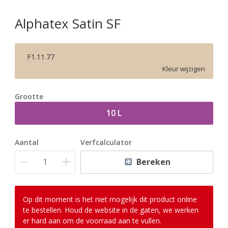
Alphatex Satin SF
F1.11.77
Kleur wijzigen
Grootte
10 L
Aantal
Verfcalculator
Bereken
Op dit moment is het niet mogelijk dit product online
te bestellen. Houd de website in de gaten, we werken
er hard aan om de voorraad aan te vullen.