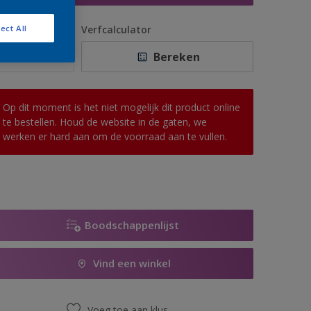
antal
Verfcalculator
ect All
Bereken
Op dit moment is het niet mogelijk dit product online
te bestellen. Houd de website in de gaten, we
werken er hard aan om de voorraad aan te vullen.
Boodschappenlijst
Vind een winkel
Voeg toe aan klus