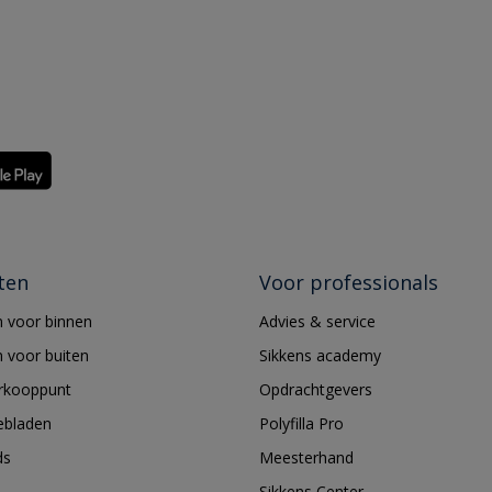
ten
Voor professionals
 voor binnen
Advies & service
 voor buiten
Sikkens academy
erkooppunt
Opdrachtgevers
ebladen
Polyfilla Pro
ds
Meesterhand
Sikkens Center