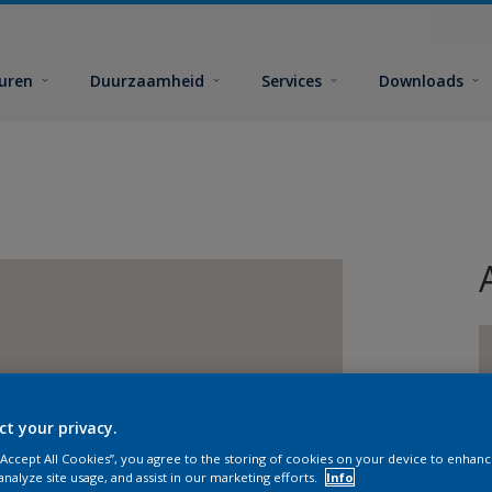
euren
Duurzaamheid
Services
Downloads
ct your privacy.
G
 “Accept All Cookies”, you agree to the storing of cookies on your device to enhanc
analyze site usage, and assist in our marketing efforts.
Info