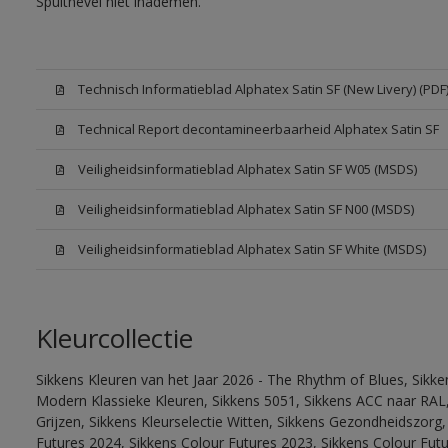
Spuitnevel niet inademen.
Technisch Informatieblad Alphatex Satin SF (New Livery) (PDF
Technical Report decontamineerbaarheid Alphatex Satin SF
Veiligheidsinformatieblad Alphatex Satin SF W05 (MSDS)
Veiligheidsinformatieblad Alphatex Satin SF N00 (MSDS)
Veiligheidsinformatieblad Alphatex Satin SF White (MSDS)
Kleurcollectie
Sikkens Kleuren van het Jaar 2026 - The Rhythm of Blues, Sikke
Modern Klassieke Kleuren, Sikkens 5051, Sikkens ACC naar RAL, 
Grijzen, Sikkens Kleurselectie Witten, Sikkens Gezondheidszorg,
Futures 2024, Sikkens Colour Futures 2023, Sikkens Colour Futu