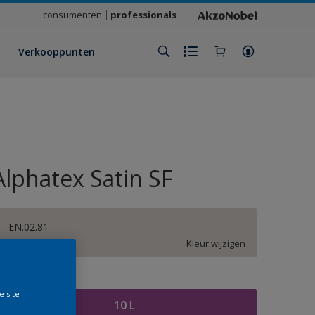
consumenten
professionals
Verkooppunten
Alphatex Satin SF
EN.02.81
Kleur wijzigen
rootte
e site
10 L