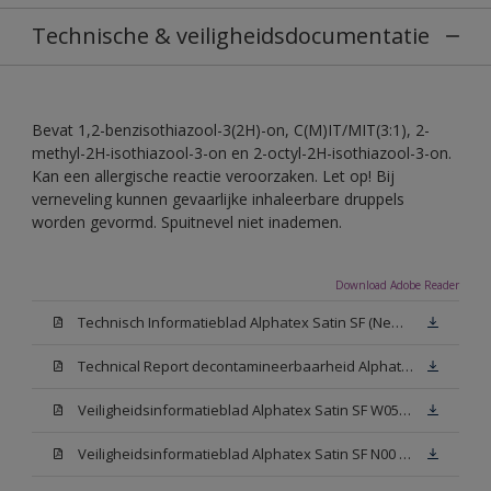
Technische & veiligheidsdocumentatie
Bevat 1,2-benzisothiazool-3(2H)-on, C(M)IT/MIT(3:1), 2-
methyl-2H-isothiazool-3-on en 2-octyl-2H-isothiazool-3-on.
Kan een allergische reactie veroorzaken. Let op! Bij
verneveling kunnen gevaarlijke inhaleerbare druppels
worden gevormd. Spuitnevel niet inademen.
Download Adobe Reader
Technisch Informatieblad Alphatex Satin SF (New Livery) (PDF)
Technical Report decontamineerbaarheid Alphatex Satin SF
Veiligheidsinformatieblad Alphatex Satin SF W05 (MSDS)
Veiligheidsinformatieblad Alphatex Satin SF N00 (MSDS)