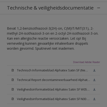
Technische & veiligheidsdocumentatie
Bevat 1,2-benzisothiazool-3(2H)-on, C(M)IT/MIT(3:1), 2-
methyl-2H-isothiazool-3-on en 2-octyl-2H-isothiazool-3-on.
Kan een allergische reactie veroorzaken. Let op! Bij
verneveling kunnen gevaarlijke inhaleerbare druppels
worden gevormd. Spuitnevel niet inademen.
Download Adobe Reader
Technisch Informatieblad Alphatex Satin SF (New Livery) (PDF)
Technical Report decontamineerbaarheid Alphatex Satin SF
Veiligheidsinformatieblad Alphatex Satin SF W05 (MSDS)
Veiligheidsinformatieblad Alphatex Satin SF N00 (MSDS)