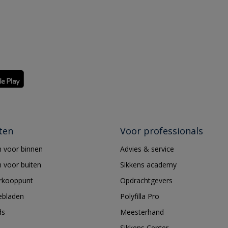
ten
Voor professionals
 voor binnen
Advies & service
 voor buiten
Sikkens academy
erkooppunt
Opdrachtgevers
ebladen
Polyfilla Pro
ds
Meesterhand
Sikkens Center