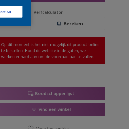
antal
Verfcalculator
ect All
Bereken
Op dit moment is het niet mogelijk dit product online
te bestellen. Houd de website in de gaten, we
werken er hard aan om de voorraad aan te vullen.
Boodschappenlijst
Vind een winkel
Voeg toe aan klus