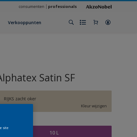
consumenten
professionals
Verkooppunten
Alphatex Satin SF
RIJKS zacht oker
Kleur wijzigen
rootte
e site
10 L