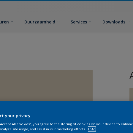
euren
Duurzaamheid
Services
Downloads
ct your privacy.
G
 “Accept All Cookies”, you agree to the storing of cookies on your device to enhanc
analyze site usage, and assist in our marketing efforts.
Info