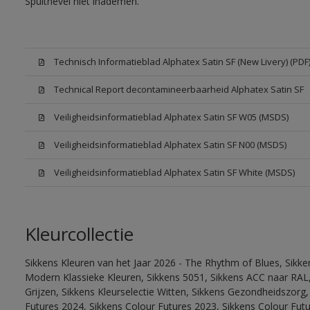
Spuitnevel niet inademen.
Technisch Informatieblad Alphatex Satin SF (New Livery) (PDF
Technical Report decontamineerbaarheid Alphatex Satin SF
Veiligheidsinformatieblad Alphatex Satin SF W05 (MSDS)
Veiligheidsinformatieblad Alphatex Satin SF N00 (MSDS)
Veiligheidsinformatieblad Alphatex Satin SF White (MSDS)
Kleurcollectie
Sikkens Kleuren van het Jaar 2026 - The Rhythm of Blues, Sikke
Modern Klassieke Kleuren, Sikkens 5051, Sikkens ACC naar RAL, 
Grijzen, Sikkens Kleurselectie Witten, Sikkens Gezondheidszorg,
Futures 2024, Sikkens Colour Futures 2023, Sikkens Colour Futu