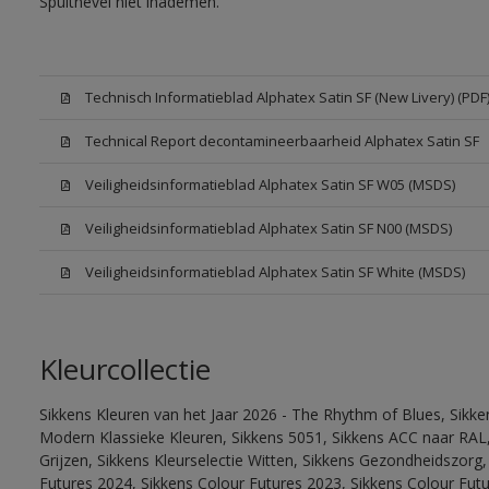
Spuitnevel niet inademen.
Technisch Informatieblad Alphatex Satin SF (New Livery) (PDF
Technical Report decontamineerbaarheid Alphatex Satin SF
Veiligheidsinformatieblad Alphatex Satin SF W05 (MSDS)
Veiligheidsinformatieblad Alphatex Satin SF N00 (MSDS)
Veiligheidsinformatieblad Alphatex Satin SF White (MSDS)
Kleurcollectie
Sikkens Kleuren van het Jaar 2026 - The Rhythm of Blues, Sikke
Modern Klassieke Kleuren, Sikkens 5051, Sikkens ACC naar RAL, 
Grijzen, Sikkens Kleurselectie Witten, Sikkens Gezondheidszorg,
Futures 2024, Sikkens Colour Futures 2023, Sikkens Colour Futu