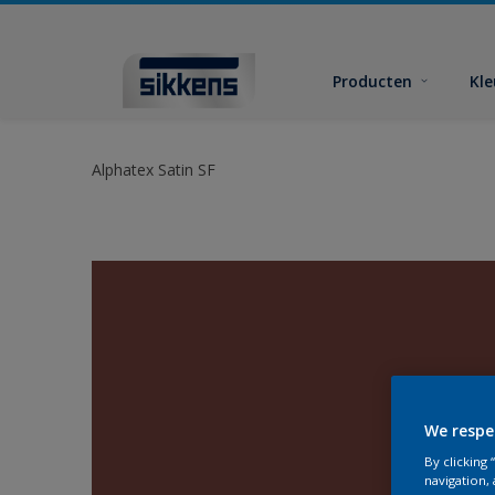
Producten
Kl
Alphatex Satin SF
We respe
By clicking
navigation, 