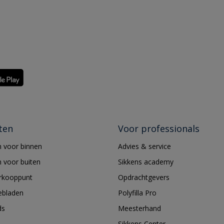
ten
Voor professionals
 voor binnen
Advies & service
 voor buiten
Sikkens academy
erkooppunt
Opdrachtgevers
ebladen
Polyfilla Pro
ds
Meesterhand
Sikkens Center