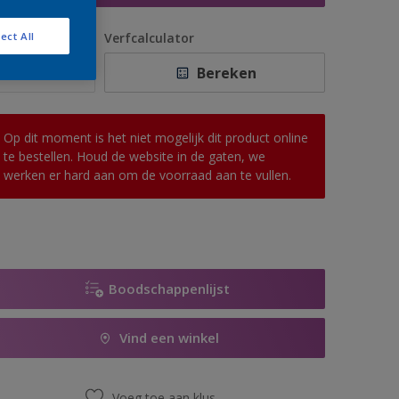
antal
Verfcalculator
ect All
Bereken
Op dit moment is het niet mogelijk dit product online
te bestellen. Houd de website in de gaten, we
werken er hard aan om de voorraad aan te vullen.
Boodschappenlijst
Vind een winkel
Voeg toe aan klus