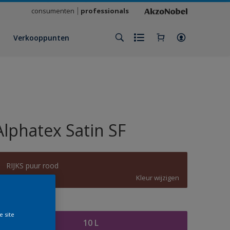
consumenten
professionals
Verkooppunten
Alphatex Satin SF
RIJKS puur rood
Kleur wijzigen
rootte
e site
10 L